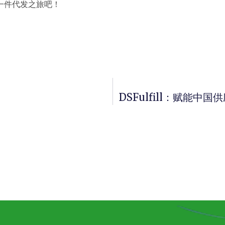
一件代发之旅吧！
DSFulfill：赋能中国