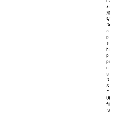
nt
ai
建
站
Dr
o
p
s
hi
p
pi
n
g
D
S
F
Ul
fil
l
S