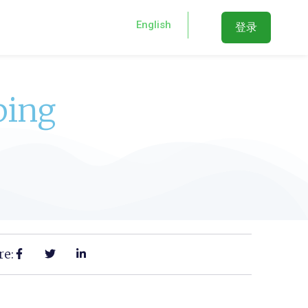
English
登录
ing
re: